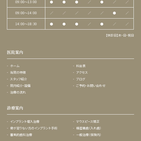
09：00〜13：00
●
●
●
／
●
／
／
09：00〜14：00
／
／
／
／
／
●
／
14：00〜18：30
●
●
●
／
●
／
／
【休診日】木・日・祝日
医院案内
ホーム
料金表
当院の特徴
アクセス
スタッフ紹介
ブログ
院内紹介・設備
ご予約・お問い合わせ
治療の流れ
診療案内
インプラント埋入治療
マウスピース矯正
骨が足りない方のインプラント手術
精密義歯（入れ歯）
審美的歯科治療
一般治療（保険内）