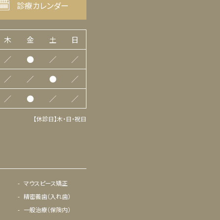
診療カレンダー
木
金
土
日
／
●
／
／
／
／
●
／
／
●
／
／
【休診日】木・日・祝日
マウスピース矯正
精密義歯（入れ歯）
一般治療（保険内）