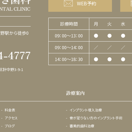
WEB予約
診療時間
月
火
水
野駅から徒歩0
09：00〜13：00
●
●
●
09：00〜14：00
／
／
／
4-4777
14：00〜18：30
●
●
●
区針中野3-9-1
診療案内
料金表
インプラント埋入治療
アクセス
骨が足りない方のインプラント手術
ブログ
審美的歯科治療