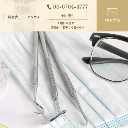
06-6704-4777
予約優先
内
料金表
アクセス
WEB予約
土曜日診療あり、
近鉄針中野駅から徒歩0分
精密義歯
一般治療
（入れ歯）
（保険内）