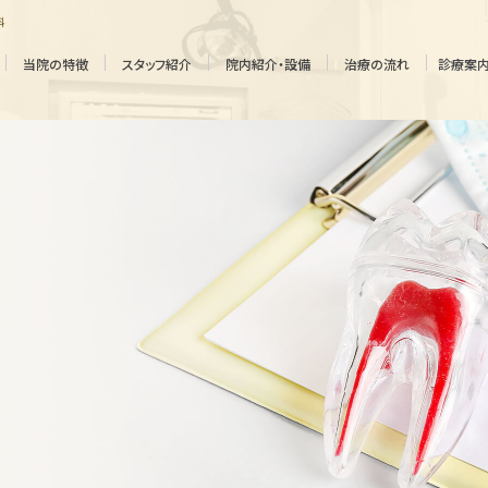
科
当院の特徴
スタッフ紹介
院内紹介・設備
治療の流れ
診療案
審美的
マウスピース
歯科治療
矯正