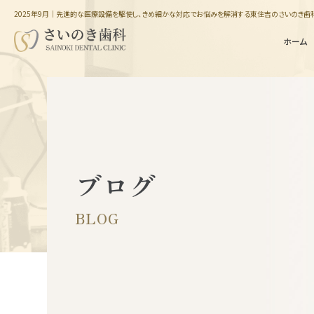
2025年9月｜先進的な医療設備を駆使し、きめ細かな対応でお悩みを解消する東住吉のさいのき歯
ホーム
ブログ
インプラント
骨が足りない方の
埋入治療
インプラント手術
BLOG