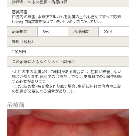
診断名／おもな症状・治療内容
審美障害
口腔内の銀歯、水銀アマルガムを金属の土台も含めてすべて除去
し仮歯に順次置き換えていき、セラミックにかえていく。
治療期間
6ヶ月
治療回数
20回
費用（税込）
120万円
この治療にともなうリスク・副作用
・お口の中の金属以外に原因がある場合には、症状が改善しない
場合があります。歯科での治療だけでなく、皮膚科での治療を継続
する必要があります。
・また、詰め物・被せ物を作り直す場合、事前に神経の治療や土台
の処置が必要になる場合があります。
治療前