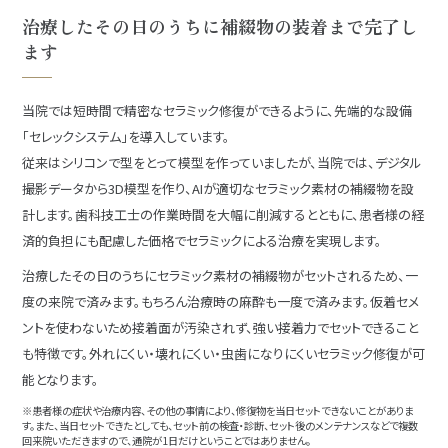
治療したその日のうちに補綴物の装着まで完了し
ます
当院では短時間で精密なセラミック修復ができるように、先端的な設備
「セレックシステム」を導入しています。
従来はシリコンで型をとって模型を作っていましたが、当院では、デジタル
撮影データから3D模型を作り、AIが適切なセラミック素材の補綴物を設
計します。歯科技工士の作業時間を大幅に削減するとともに、患者様の経
済的負担にも配慮した価格でセラミックによる治療を実現します。
治療したその日のうちにセラミック素材の補綴物がセットされるため、一
度の来院で済みます。もちろん治療時の麻酔も一度で済みます。仮着セメ
ントを使わないため接着面が汚染されず、強い接着力でセットできること
も特徴です。外れにくい・壊れにくい・虫歯になりにくいセラミック修復が可
能となります。
※患者様の症状や治療内容、その他の事情により、修復物を当日セットできないことがありま
す。また、当日セットできたとしても、セット前の検査・診断、セット後のメンテナンスなどで複数
回来院いただきますので、通院が1日だけということではありません。