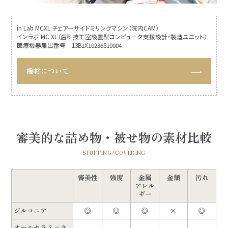
in Lab MCXL チェアーサイドミリングマシン（院内CAM）
インラボ MC XL（歯科技工室設置型コンピュータ支援設計・製造ユニット）
医療機器届出番号 13B1X10236S10004
機材について
審美的な詰め物・被せ物の素材比較
STUFFING/COVERING
審美性
強度
金属
金額
汚れ
アレル
ギー
ジルコニア
◎
◎
◎
×
◎
オールセラミック