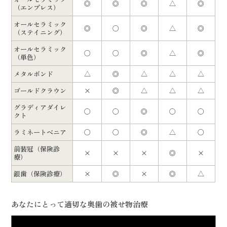
◎
◎
◎
△
◎
（エンプレス）
オールセラミック
◎
○
◎
△
◎
（ステイニング）
オールセラミック
○
○
◎
△
◎
（単色）
メタルボンド
△
◎
△
△
△
ゴールドクラウン
×
◎
△
△
△
グラディアダイレ
○
○
◎
○
○
クト
ラミネートべニア
○
○
◎
△
○
前装冠（保険診
×
×
×
◎
×
療）
銀歯（保険診療）
×
◎
×
◎
△
あなたにとって適切な奥歯の被せ物治療