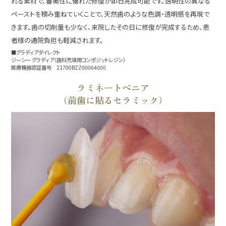
れる素材で、審美性に優れた修復が即日完成可能です。透明性の異なる
ペーストを積み重ねていくことで、天然歯のような色調・透明感を再現で
きます。歯の切削量も少なく、来院したその日に修復が完成するため、患
者様の通院負担も軽減されます。
■グラディアダイレクト
ジーシー グラディア（歯科充填用コンポジットレジン）
医療機器認証番号 21700BZZ00064000
ラミネートべニア
（前歯に貼るセラミック）