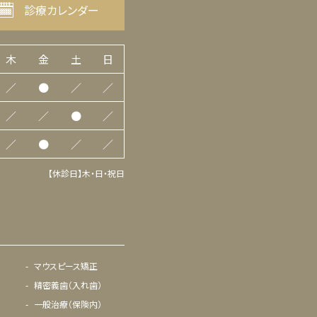
診療カレンダー
木
金
土
日
／
●
／
／
／
／
●
／
／
●
／
／
【休診日】木・日・祝日
マウスピース矯正
精密義歯（入れ歯）
一般治療（保険内）