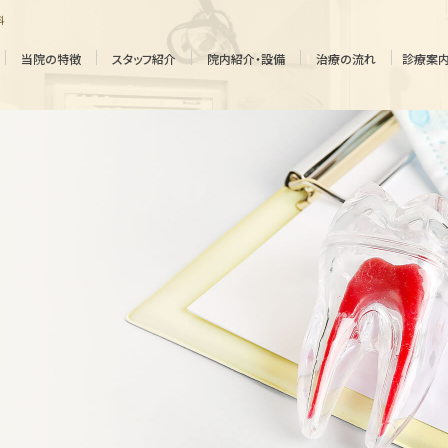
科
当院の特徴
スタッフ紹介
院内紹介・設備
治療の流れ
診療案
審美的
マウスピース
歯科治療
矯正