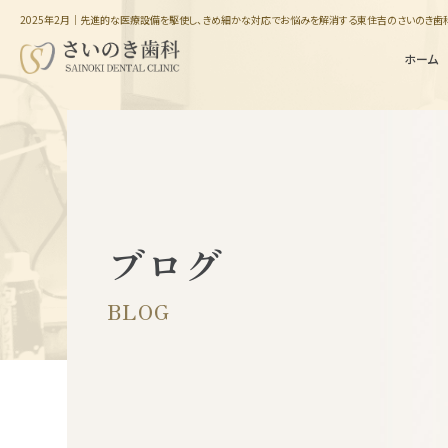
2025年2月｜先進的な医療設備を駆使し、きめ細かな対応でお悩みを解消する東住吉のさいのき歯
ホーム
ブログ
インプラント
骨が足りない方の
埋入治療
インプラント手術
BLOG