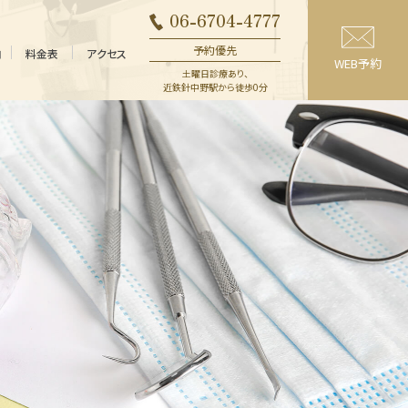
06-6704-4777
予約優先
内
料金表
アクセス
WEB予約
土曜日診療あり、
近鉄針中野駅から徒歩0分
精密義歯
一般治療
（入れ歯）
（保険内）