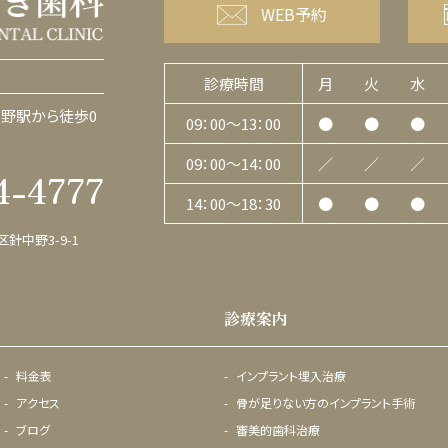
WEB予約
診療時間
月
火
水
野駅から徒歩0
09：00〜13：00
●
●
●
09：00〜14：00
／
／
／
4-4777
14：00〜18：30
●
●
●
区針中野3-9-1
診療案内
料金表
インプラント埋入治療
アクセス
骨が足りない方のインプラント手術
ブログ
審美的歯科治療