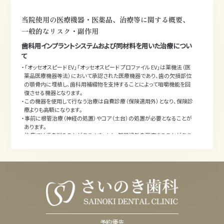
当院使用の医療機器・医薬品、治療等に関する概要、
一般的なリスク・副作用
歯科用インプラントシステムおよび同材料を用いた治療につい
て
・「オッセオスピード EV」「オッセオスピード プロファイル EV」は薬機法（医
薬品医療機器等法）において承認された医療機器であり、歯の欠損部位
の顎骨内に埋植し、歯科用補綴物を支持することによって咀嚼機能を回
復させる機器となります。
・この機器を使用して行なう治療は自費診療（保険適用外）となり、保険診
療よりも高額になります。
・事前に根管治療（神経の処置）やコア（土台）の処置が必要となることが
あります。
・治療では歯を削ることがあります。また、知覚過敏を発症することがあり
ます。
・抜髄（神経の処置）や抜歯が必要になることがあります。
・抜歯や外科処置をともなう場合、出血や腫脹（しゅちょう）を生じることが
あります。
・治療で歯肉を移植する場合、二次的な出血・疼痛・腫脹（しゅちょう）が見
られることがあります。
・治療後、自発痛、咬合痛、冷温水痛を生じることがあります。
・歯ぎしり・食いしばりなどの癖や噛み合わせによっては、補綴物が破損す
ることがあります。
・セラミック製の補綴物は、金属製の補綴物よりも歯を削る量が多くなるこ
予約優先