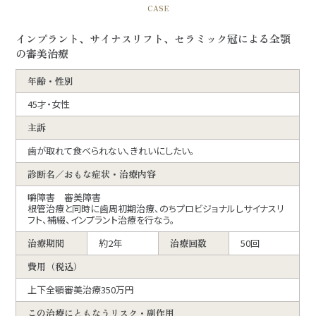
CASE
インプラント、サイナスリフト、セラミック冠による全顎
の審美治療
年齢・性別
45才・女性
主訴
歯が取れて食べられない、きれいにしたい。
診断名／おもな症状・治療内容
嚼障害 審美障害
根管治療と同時に歯周初期治療、のちプロビジョナルしサイナスリ
フト、補綴、インプラント治療を行なう。
治療期間
約2年
治療回数
50回
費用（税込）
上下全顎審美治療350万円
この治療にともなうリスク・副作用