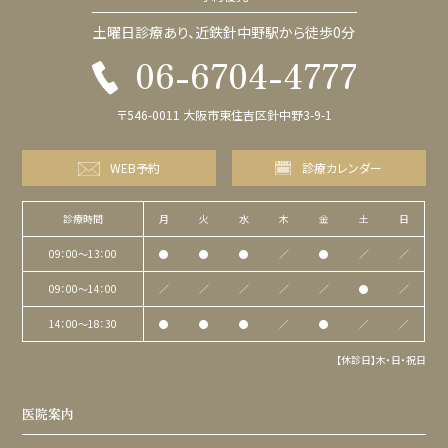
とがあります。
・噛み合わせ・歯ぎしりの強い方は、セラミックの破損を防止するため、マウ
土曜日診療あり、近鉄針中野駅から徒歩0分
スピースをおすすめすることがあります。
06-6704-4777
■オッセオスピード EV
販売名：オッセオスピード EV
医療機器承認番号：22800BZX00381000
〒546-0011 大阪市東住吉区針中野3-9-1
一般的名称：歯科用インプラントシステム
医療機器クラス分類：高度管理医療機器
製造販売会社：デンツプライシロナ株式会社
WEB予約
診療カレンダー
■オッセオスピード プロファイル EV
販売名：オッセオスピード プロファイル EV
医療機器承認番号：22900BZX00322000
一般的名称：歯科用インプラントシステム
診療時間
月
火
水
木
金
土
日
医療機器クラス分類：高度管理医療機器
製造販売会社：デンツプライシロナ株式会社
09：00〜13：00
●
●
●
／
●
／
／
歯科インプラント用治療計画支援プログラムおよび同材料を用
09：00〜14：00
／
／
／
／
／
●
／
いた治療について
14：00〜18：30
●
●
●
／
●
／
／
・「シンプラント」は薬機法（医薬品医療機器等法）において承認された医
療機器であり、画像診断装置などから得た情報をコンピューター処理し
て診断や治療計画の作成を支援し、インプラントを適切な位置に埋入する
【休診日】木・日・祝日
ための外科手術用器具を設計する機器となります。
・この機器を使用して行なう治療は自費診療（保険適用外）となり、保険診
療よりも高額になります。
医院案内
・サージカルガイド（手術用テンプレート）を作製することで、インプラントの
埋入位置・方向・角度・深さの精度と正確性を向上させられます。