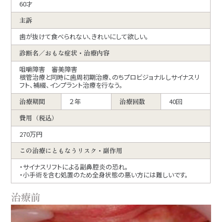
60才
主訴
歯が抜けて食べられない、きれいにして欲しい。
診断名／おもな症状・治療内容
咀嚼障害 審美障害
根管治療と同時に歯周初期治療、のちプロビジョナルしサイナスリ
フト、補綴、インプラント治療を行なう。
治療期間
２年
治療回数
40回
費用（税込）
270万円
この治療にともなうリスク・副作用
・サイナスリフトによる副鼻腔炎の恐れ。
・小手術を含む処置のため全身状態の悪い方には難しいです。
治療前