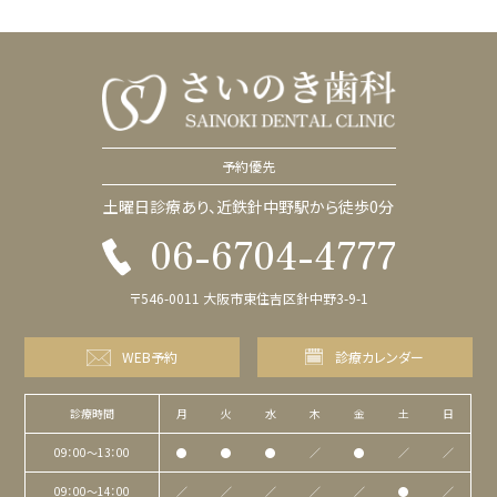
予約優先
土曜日診療あり、近鉄針中野駅から徒歩0分
06-6704-4777
〒546-0011 大阪市東住吉区針中野3-9-1
WEB予約
診療カレンダー
診療時間
月
火
水
木
金
土
日
09：00〜13：00
●
●
●
／
●
／
／
09：00〜14：00
／
／
／
／
／
●
／