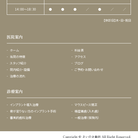
14：00〜18：30
●
●
●
／
●
／
／
【休診日】木・日・祝日
医院案内
ホーム
料金表
当院の特徴
アクセス
スタッフ紹介
ブログ
院内紹介・設備
ご予約・お問い合わせ
治療の流れ
診療案内
インプラント埋入治療
マウスピース矯正
骨が足りない方のインプラント手術
精密義歯（入れ歯）
審美的歯科治療
一般治療（保険内）
Copyright © さいのき歯科 All Right Reserved.