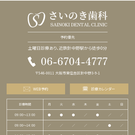
予約優先
土曜日診療あり、近鉄針中野駅から徒歩0分
06-6704-4777
〒546-0011 大阪市東住吉区針中野3-9-1
WEB予約
診療カレンダー
診療時間
月
火
水
木
金
土
日
09：00〜13：00
●
●
●
／
●
／
／
09：00〜14：00
／
／
／
／
／
●
／