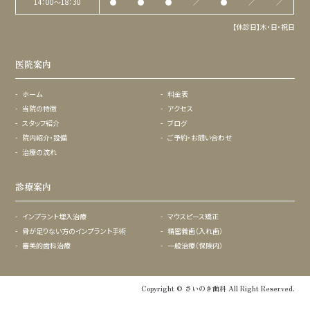
14：00〜18：30
●
●
●
／
●
／
／
【休診日】木・日・祝日
医院案内
ホーム
料金表
当院の特徴
アクセス
スタッフ紹介
ブログ
院内紹介・設備
ご予約・お問い合わせ
治療の流れ
診療案内
インプラント埋入治療
マウスピース矯正
骨が足りない方のインプラント手術
精密義歯（入れ歯）
審美的歯科治療
一般治療（保険内）
Copyright © さいのき歯科 All Right Reserved.