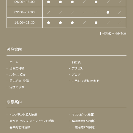
09：00〜13：00
●
●
●
／
●
／
／
09：00〜14：00
／
／
／
／
／
●
／
14：00〜18：30
●
●
●
／
●
／
／
【休診日】木・日・祝日
医院案内
ホーム
料金表
当院の特徴
アクセス
スタッフ紹介
ブログ
院内紹介・設備
ご予約・お問い合わせ
治療の流れ
診療案内
インプラント埋入治療
マウスピース矯正
骨が足りない方のインプラント手術
精密義歯（入れ歯）
審美的歯科治療
一般治療（保険内）