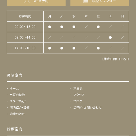
WEB予約
診療カレンダー
診療時間
月
火
水
木
金
土
日
09：00〜13：00
●
●
●
／
●
／
／
09：00〜14：00
／
／
／
／
／
●
／
14：00〜18：30
●
●
●
／
●
／
／
【休診日】木・日・祝日
医院案内
ホーム
料金表
当院の特徴
アクセス
スタッフ紹介
ブログ
院内紹介・設備
ご予約・お問い合わせ
治療の流れ
診療案内