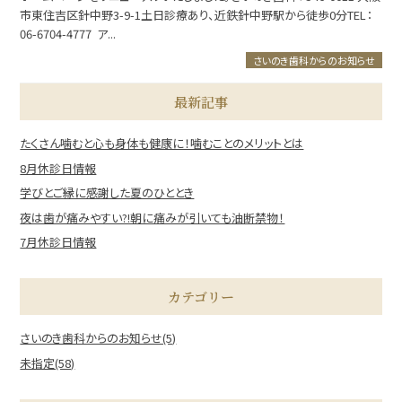
市東住吉区針中野3-9-1土日診療あり、近鉄針中野駅から徒歩0分TEL：
06-6704-4777 ア...
さいのき歯科からのお知らせ
最新記事
たくさん噛むと心も身体も健康に！噛むことのメリットとは
8月休診日情報
学びとご縁に感謝した夏のひととき
夜は歯が痛みやすい?!朝に痛みが引いても油断禁物！
7月休診日情報
カテゴリー
さいのき歯科からのお知らせ(5)
未指定(58)