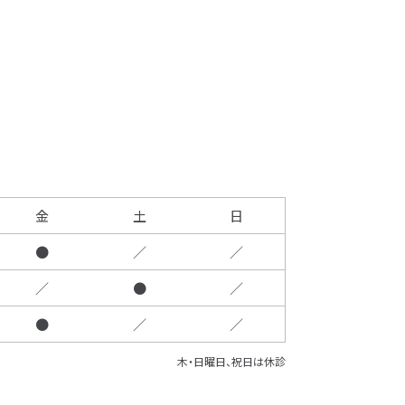
金
土
日
●
／
／
／
●
／
●
／
／
木・日曜日、祝日は休診