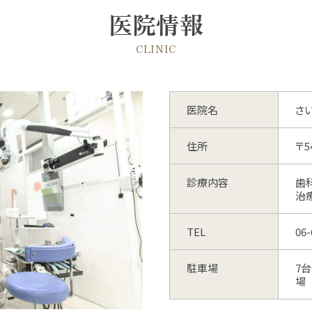
医院情報
CLINIC
医院名
さ
住所
〒5
診療内容
歯
治
TEL
06-
駐車場
7
場