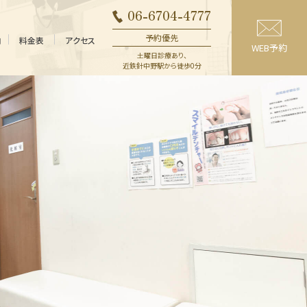
06-6704-4777
予約優先
内
料金表
アクセス
WEB予約
土曜日診療あり、
近鉄針中野駅から徒歩0分
精密義歯
一般治療
（入れ歯）
（保険内）