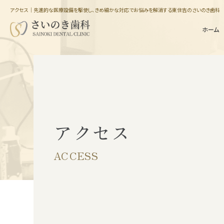
アクセス｜先進的な医療設備を駆使し、きめ細かな対応でお悩みを解消する東住吉のさいのき歯科
ホーム
アクセス
インプラント
骨が足りない方の
埋入治療
インプラント手術
ACCESS