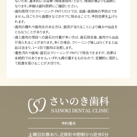
ないため、基本的には自費（保険適用外）となり、保険診療よりも高額に
なります。詳細は歯科医師にご確認ください。
・歯科医院でのクリーニング・PMTCだけでは、虫歯・歯周病の予防はでき
ません。日ごろから歯磨きなどのケアに努めることで、予防効果を上げら
れます。
・歯肉の腫れや歯肉炎のある方は、器具が当たることにより痛みや出血を
ともなうことがあります。
・歯と歯肉の境目への歯石の付着が多い方は、歯石除去後、歯肉から出血
が見られることがあります。多くの場合、クリーニング後しばらくすると出
血は治まり、1～2日で歯肉は治癒します。
・着色汚れや歯垢・歯石はクリーニング・PMTCで除去できますが、効果は
永続的ではありません。いずれも再付着するものなので、定期的に受診し
て処置を受けることが大切です。
予約優先
土曜日診療あり、近鉄針中野駅から徒歩0分