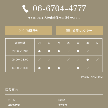
06-6704-4777
〒546-0011 大阪市東住吉区針中野3-9-1
WEB予約
診療カレンダー
診療時間
月
火
水
木
金
土
日
09：00〜13：00
●
●
●
／
●
／
／
09：00〜14：00
／
／
／
／
／
●
／
14：00〜18：30
●
●
●
／
●
／
／
【休診日】木・日・祝日
医院案内
ホーム
料金表
当院の特徴
アクセス