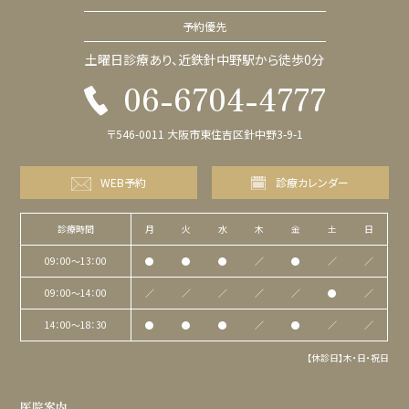
予約優先
土曜日診療あり、近鉄針中野駅から徒歩0分
06-6704-4777
〒546-0011 大阪市東住吉区針中野3-9-1
WEB予約
診療カレンダー
診療時間
月
火
水
木
金
土
日
09：00〜13：00
●
●
●
／
●
／
／
09：00〜14：00
／
／
／
／
／
●
／
14：00〜18：30
●
●
●
／
●
／
／
【休診日】木・日・祝日
医院案内