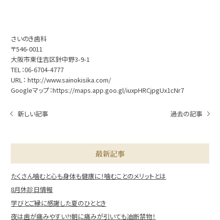
さいのき歯科
〒546-0011
大阪市東住吉区針中野3-9-1
TEL：06-6704-4777
URL：
http://www.sainokisika.com/
Googleマップ：
https://maps.app.goo.gl/iuxpHRCjpgUx1cNr7
新しい記事
過去の記事
最新記事
たくさん噛むと心も身体も健康に！噛むことのメリットとは
8月休診日情報
学びとご縁に感謝した夏のひととき
夜は歯が痛みやすい?!朝に痛みが引いても油断禁物！